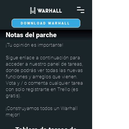
DOWNLOAD WARHALL
Notas del parche
¡Tu opinión es importante!
Sigue enlace a continuación para
acceder a nuestro panel de tareas,
donde podrás ver todas las nuevas
funciones y arreglos que vienen.
Vota y / o comenta cualquier tarea
con solo registrarte en Trello (es
gratis).
¡Construyamos todos un Warhall
mejor!