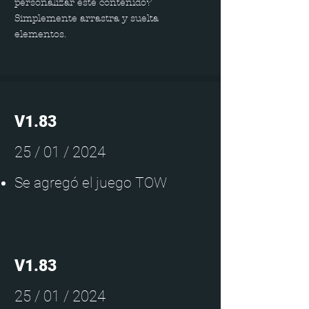
personalizar este contenido?
Simplemente arrastra y suelta
elementos.
V1.83
25 / 01 / 2024
Se agregó el juego TOW
V1.83
25 / 01 / 2024