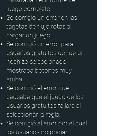
mostraban el Informe del
juego completo.
Se corrigió un error en las
tarjetas de flujo rotas al
cargar un juego.
Se corrigió un error para
usuarios gratuitos donde un
hechizo seleccionado
mostraba botones muy
arriba
Se corrigió el error que
causaba que el juego de los
usuarios gratuitos fallara al
seleccionar la regla.
Se corrigió el error por el cual
los usuarios no podían