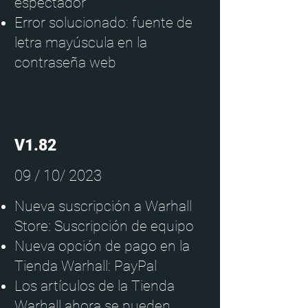
espectador
Error solucionado: fuente de
letra mayúscula en la
contraseña web
V1.82
09 / 10/ 2023
Nueva suscripción a Warhall
Store: Suscripción de equipo
Nueva opción de pago en la
Tienda Warhall: PayPal
Los artículos de la Tienda
Warhall ahora se pueden