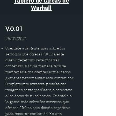
Tablero de tareas de
Warhall
V.0.01
25/01/2021
Cuéntale a la gente más sobre los
servicios que ofreces. Utiliza este
diseño repetitivo para mostrar
contenido. Es una manera fácil de
mantener a tus clientes actualizados.
¿Quieres personalizar este contenido?
Simplemente arrastra y suelta tus
imágenes, texto y enlaces, o conéctate
a los datos de tu colección. Cuéntale a
la gente más sobre los servicios que
ofreces. Utiliza este diseño repetitivo
para mostrar contenido. Es una