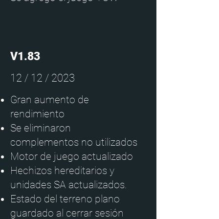
V1.83
12 / 12 / 2023
Gran aumento de
rendimiento
Se eliminaron
complementos no utilizados
Motor de juego actualizado
Hechizos hereditarios y
unidades SA actualizados.
Estado del terreno plano
guardado al cerrar sesión