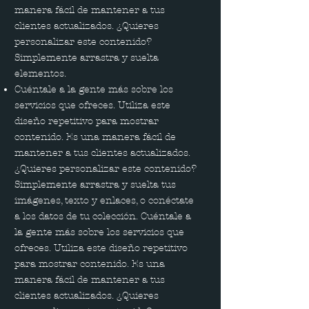
manera fácil de mantener a tus
clientes actualizados. ¿Quieres
personalizar este contenido?
Simplemente arrastra y suelta
elementos.
Cuéntale a la gente más sobre los
servicios que ofreces. Utiliza este
diseño repetitivo para mostrar
contenido. Es una manera fácil de
mantener a tus clientes actualizados.
¿Quieres personalizar este contenido?
Simplemente arrastra y suelta tus
imágenes, texto y enlaces, o conéctate
a los datos de tu colección. Cuéntale a
la gente más sobre los servicios que
ofreces. Utiliza este diseño repetitivo
para mostrar contenido. Es una
manera fácil de mantener a tus
clientes actualizados. ¿Quieres