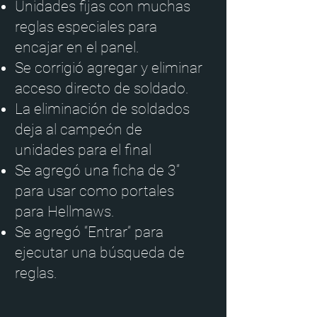
Unidades fijas con muchas
reglas especiales para
encajar en el panel.
Se corrigió agregar y eliminar
acceso directo de soldado.
La eliminación de soldados
deja al campeón de
unidades para el final
Se agregó una ficha de 3”
para usar como portales
para Hellmaws.
Se agregó “Entrar” para
ejecutar una búsqueda de
reglas.