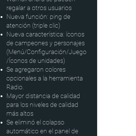
regalar a otros usuarios
Nueva función: ping de
atención (triple clic)
Nueva característica: íconos
de campeones y personajes
(Menú/Configuración/Juego
/Íconos de unidades)
Se agregaron colores
opcionales a la herramienta
Radio.
Mayor distancia de calidad
para los niveles de calidad
más altos
Se eliminó el colapso
automático en el panel de