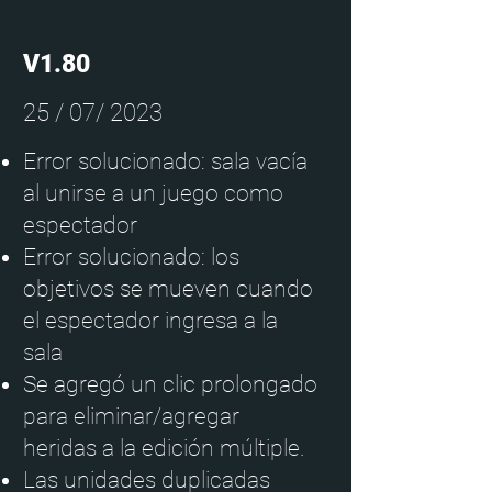
V1.80
25 / 07/ 2023
Error solucionado: sala vacía
al unirse a un juego como
espectador
Error solucionado: los
objetivos se mueven cuando
el espectador ingresa a la
sala
Se agregó un clic prolongado
para eliminar/agregar
heridas a la edición múltiple.
Las unidades duplicadas