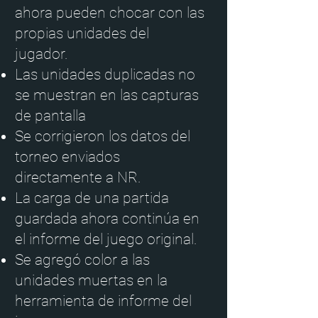
ahora pueden chocar con las
propias unidades del
jugador.
Las unidades duplicadas no
se muestran en las capturas
de pantalla
Se corrigieron los datos del
torneo enviados
directamente a NR.
La carga de una partida
guardada ahora continúa en
el informe del juego original.
Se agregó color a las
unidades muertas en la
herramienta de informe del