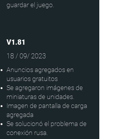
guardar el juego.
V1.81
18 / 09/ 2023
Anuncios agregados en
usuarios gratuitos
Se agregaron imágenes de
miniaturas de unidades.
Imagen de pantalla de carga
agregada
Se solucionó el problema de
conexión rusa.