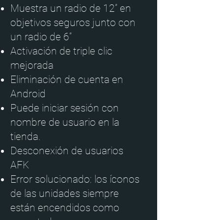
Muestra un radio de 12” en
objetivos seguros junto con
un radio de 6”
Activación de triple clic
mejorada
Eliminación de cuenta en
Android
Puede iniciar sesión con
nombre de usuario en la
tienda.
Desconexión de usuarios
AFK
Error solucionado: los íconos
de las unidades siempre
están encendidos como